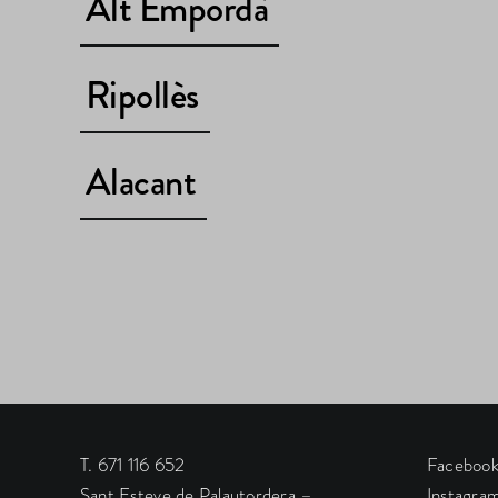
Alt Empordà
Ripollès
Alacant
T. 671 116 652
Faceboo
Sant Esteve de Palautordera –
Instagra