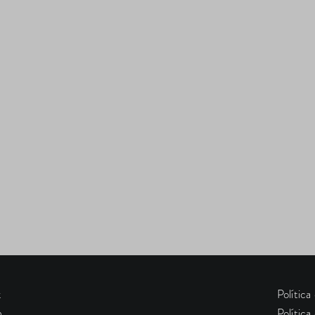
k
Política
m
Política