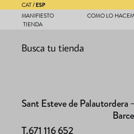
Saltar
CAT
ESP
al
MANIFIESTO
COMO LO HACE
contenido
TIENDA
Busca tu tienda
Sant Esteve de Palautordera 
Barce
T.671 116 652