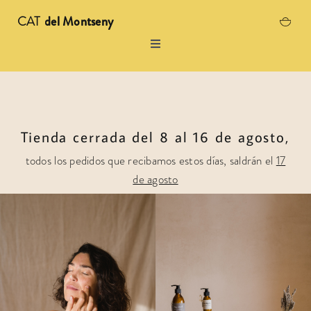
Saltar
CAT
del Montseny
al
contenido
Toggle
Navigation
del montseny – Esp
Manifiesto
Tienda cerrada del 8 al 16 de agosto,
Herbolario
todos los pedidos que recibamos estos días, saldrán el
17
de agosto
Historias
Agenda
Encuéntranos
Tienda del montseny