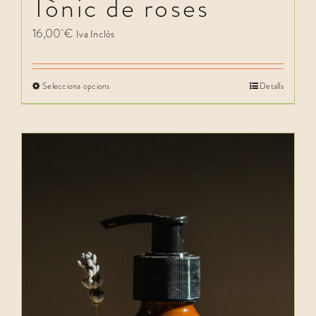
Tònic de roses
16,00
€
Iva Inclòs
Selecciona opcions
Detalls