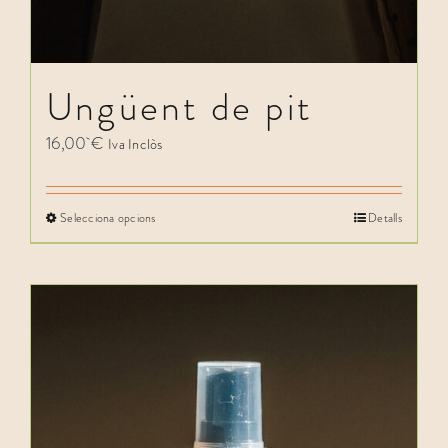
Ungüent de pit
16,00
€
Iva Inclòs
Selecciona opcions
Detalls