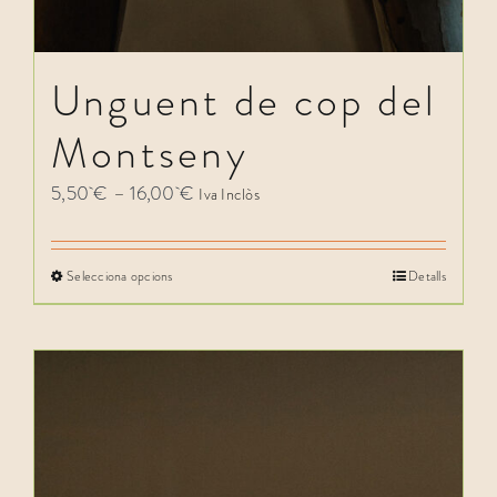
Unguent de cop del
Montseny
Interval
5,50
€
–
16,00
€
Iva Inclòs
de
preus:
Selecciona opcions
Detalls
5,50 €
a
16,00 €