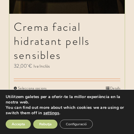
Crema facial
hidratant pells
sensibles
32,00
€
Iva Inclòs
Selecciona opcions
Detalls
Utilitzem galetes per a oferir-te la millor experiència en la
nostra web.
You can find out more about which cookies we are using or
switch them off in
settings
.
Accepta
Rebutja
Configuració