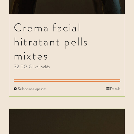
Crema facial
hitratant pells
mixtes
32,00
€
Iva Inclòs
Selecciona opcions
Detalls