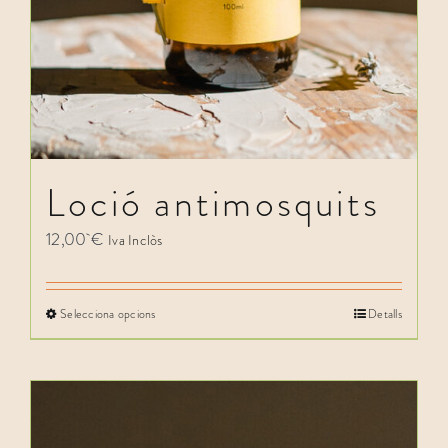
Loció antimosquits
12,00
€
Iva Inclòs
Selecciona opcions
Detalls