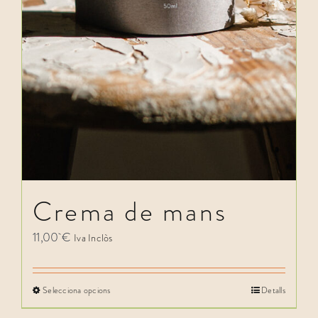
Crema de mans
11,00
€
Iva Inclòs
Selecciona opcions
Detalls