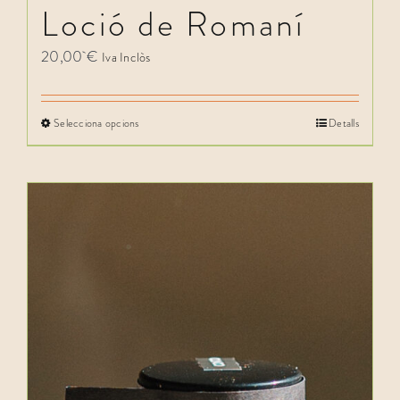
Loció de Romaní
20,00
€
Iva Inclòs
Selecciona opcions
Detalls